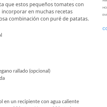
MA
lta que estos pequeños tomates con
HO
a incorporar en muchas recetas
EN
iosa combinación con puré de patatas.
C
l
gano rallado (opcional)
ada
ol en un recipiente con agua caliente