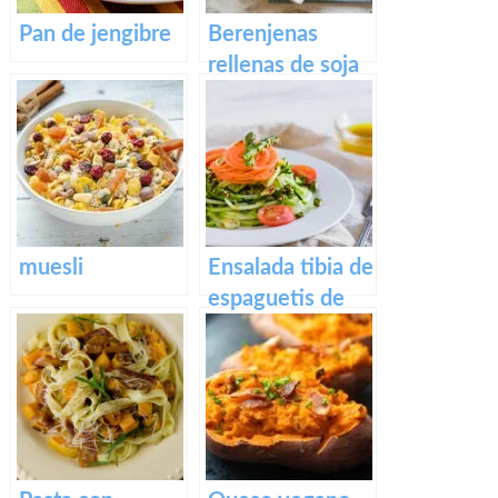
Pan de jengibre
Berenjenas
rellenas de soja
texturizada
muesli
Ensalada tibia de
espaguetis de
calabacín y
zanahoria