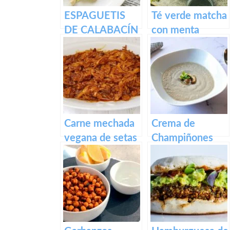
ESPAGUETIS
Té verde matcha
DE CALABACÍN
con menta
CON PESTO
ROJO
Carne mechada
Crema de
vegana de setas
Champiñones
boletus