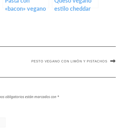
Pasta con
Queso vegano
«bacon» vegano
estilo cheddar
de boniato
de avena y
batata
PESTO VEGANO CON LIMÓN Y PISTACHOS
os obligatorios están marcados con
*