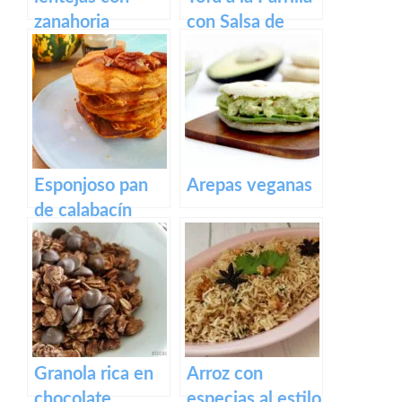
zanahoria
con Salsa de
vegetarianas
Mango
Esponjoso pan
Arepas veganas
de calabacín
vegano
Panqueques
Granola rica en
Arroz con
chocolate
especias al estilo