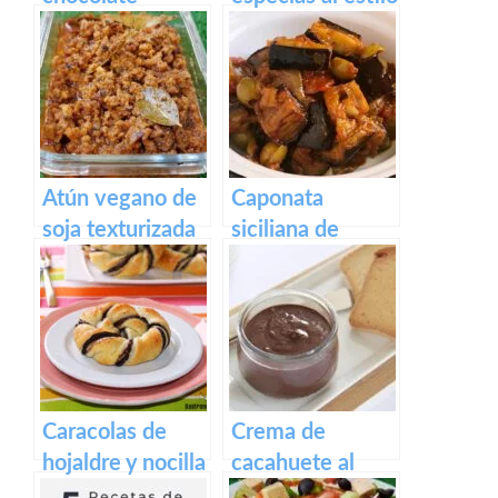
hindú
Atún vegano de
Caponata
soja texturizada
siciliana de
en escabeche
berenjenas
Caracolas de
Crema de
hojaldre y nocilla
cacahuete al
casera
cacao