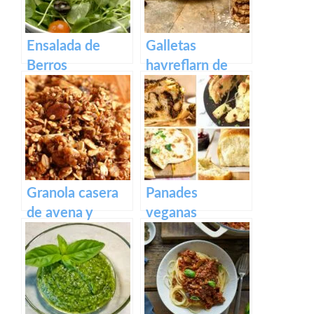
Ensalada de
Galletas
Berros
havreflarn de
avena con
chocolate negro
Granola casera
Panades
de avena y
veganas
frutos secos