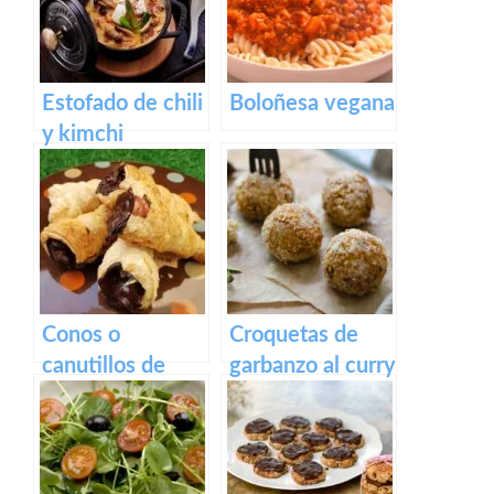
Estofado de chili
Boloñesa vegana
y kimchi
Conos o
Croquetas de
canutillos de
garbanzo al curry
hojaldre rellenos
con salsa de
que crema de
queso y kéfir
chocolate
vegana