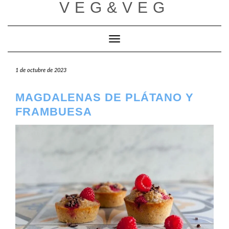
VEG&VEG
Saltar
al
contenido
Cambiar modo de navegación
1 de octubre de 2023
MAGDALENAS DE PLÁTANO Y
FRAMBUESA