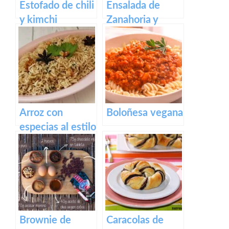
Estofado de chili
Ensalada de
y kimchi
Zanahoria y
Brócoli con
Aceitunas
Verdes
Arroz con
Boloñesa vegana
especias al estilo
hindú
Brownie de
Caracolas de