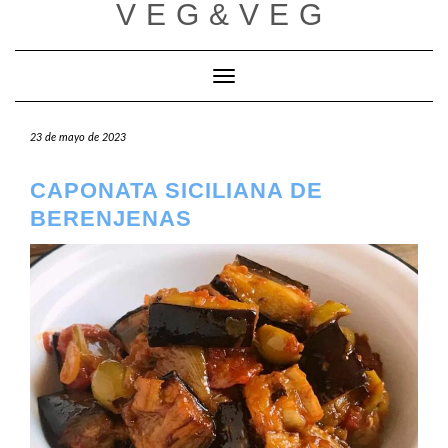
VEG&VEG
Saltar
al
contenido
Cambiar modo de navegación
23 de mayo de 2023
CAPONATA SICILIANA DE
BERENJENAS