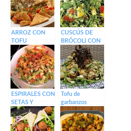
ARROZ CON
CUSCÚS DE
TOFU
BRÓCOLI CON
ENCEBOLLADO
GERMINADOS
Y VERDURAS
ESPIRALES CON
Tofu de
SETAS Y
garbanzos
VERDURAS
Revuelto para el
desayuno con
trocitos