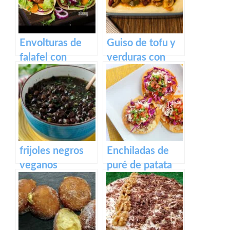
ahumados
Envolturas de
Guiso de tofu y
falafel con
verduras con
ensalada y
puré de patata
tsatsiki vegano
frijoles negros
Enchiladas de
veganos
puré de patata