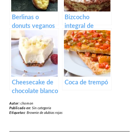
Berlinas o
Bizcocho
donuts veganos
integral de
rellenos de
zanahoria con
crema pastelera
crema de
anacardos
Cheesecake de
Coca de trempó
chocolate blanco
Autor:
chomon
Publicado en:
Sin categoría
Etiquetas:
Brownie de alubias rojas