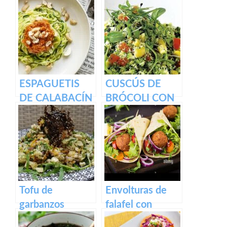
ESPAGUETIS
CUSCÚS DE
DE CALABACÍN
BRÓCOLI CON
CON PESTO
GERMINADOS
ROJO
Tofu de
Envolturas de
garbanzos
falafel con
Revuelto para el
ensalada y