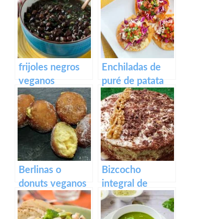
desayuno con
tsatsiki vegano
trocitos
ahumados
frijoles negros
Enchiladas de
veganos
puré de patata
Berlinas o
Bizcocho
donuts veganos
integral de
rellenos de
zanahoria con
crema pastelera
crema de