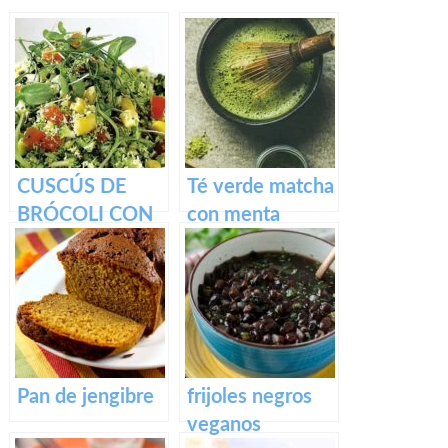
CUSCÚS DE
Té verde matcha
BRÓCOLI CON
con menta
GERMINADOS
Pan de jengibre
frijoles negros
veganos