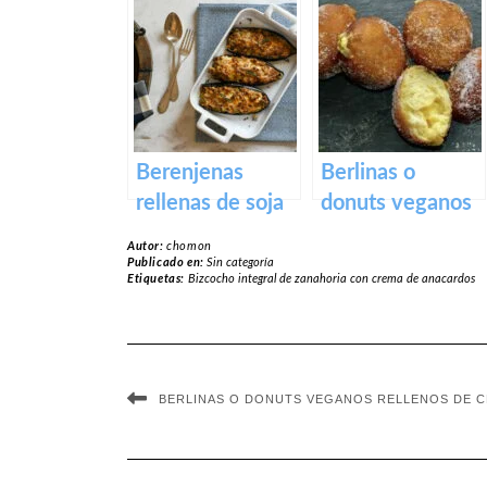
Revuelto para el
ensalada y
desayuno con
tsatsiki vegano
trocitos
ahumados
Berenjenas
Berlinas o
rellenas de soja
donuts veganos
texturizada
rellenos de
Autor:
chomon
crema pastelera
Publicado en:
Sin categoría
Etiquetas:
Bizcocho integral de zanahoria con crema de anacardos
BERLINAS O DONUTS VEGANOS RELLENOS DE C