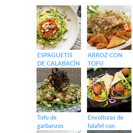
ESPAGUETIS
ARROZ CON
DE CALABACÍN
TOFU
CON PESTO
ENCEBOLLADO
ROJO
Y VERDURAS
Tofu de
Envolturas de
garbanzos
falafel con