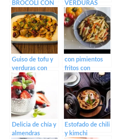
BRÓCOLI CON
VERDURAS
GERMINADOS
Guiso de tofu y
con pimientos
verduras con
fritos con
puré de patata
mantequilla
Delicia de chía y
Estofado de chili
almendras
y kimchi