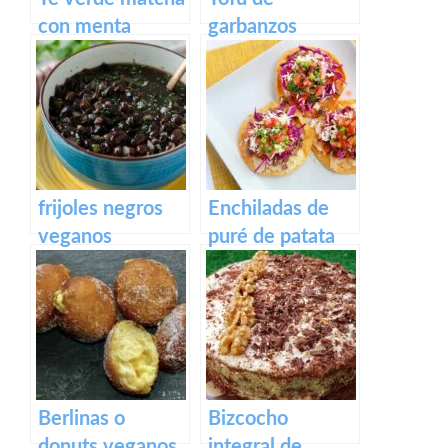
con menta
garbanzos
Revuelto para el
desayuno con
trocitos
ahumados
frijoles negros
Enchiladas de
veganos
puré de patata
Berlinas o
Bizcocho
donuts veganos
integral de