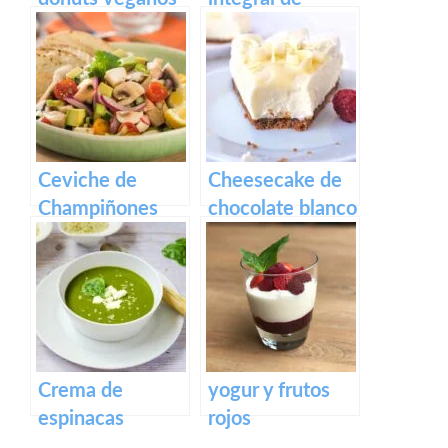
rellenos de
zanahoria con
crema pastelera
crema de
anacardos
Ceviche de
Cheesecake de
Champiñones
chocolate blanco
Crema de
yogur y frutos
espinacas
rojos