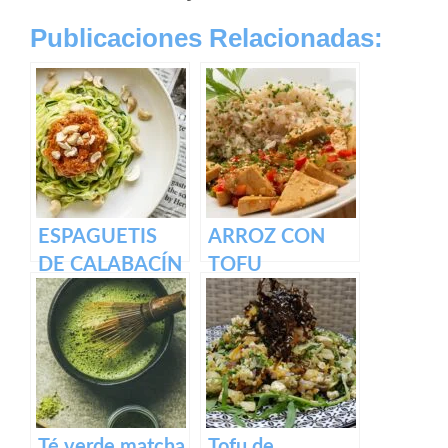
Publicaciones Relacionadas:
ESPAGUETIS
ARROZ CON
DE CALABACÍN
TOFU
CON PESTO
ENCEBOLLADO
ROJO
Y VERDURAS
Té verde matcha
Tofu de