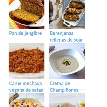
ROJO
Pan de jengibre
Berenjenas
rellenas de soja
texturizada
Carne mechada
Crema de
vegana de setas
Champiñones
boletus