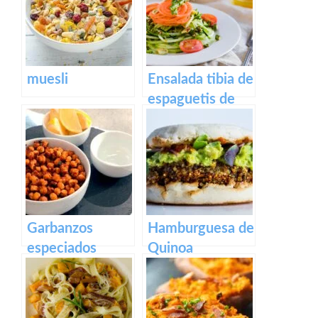
muesli
Ensalada tibia de
espaguetis de
calabacín y
zanahoria
Garbanzos
Hamburguesa de
especiados
Quinoa