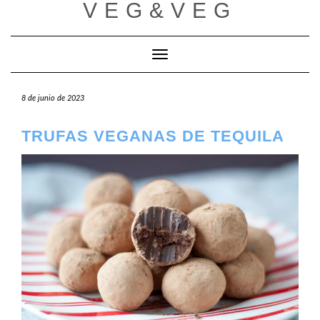
VEG&VEG
Saltar
al
contenido
Cambiar modo de navegación
8 de junio de 2023
TRUFAS VEGANAS DE TEQUILA