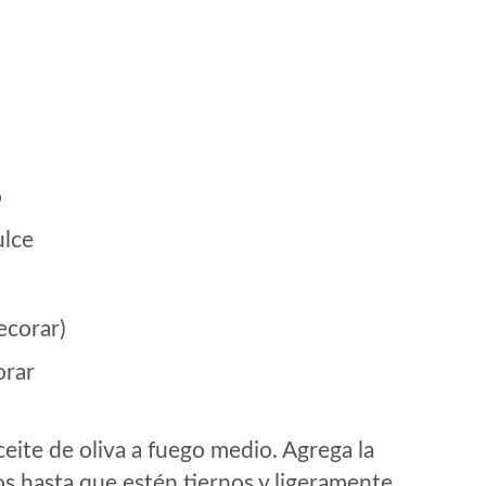
o
ulce
ecorar)
orar
aceite de oliva a fuego medio. Agrega la
alos hasta que estén tiernos y ligeramente