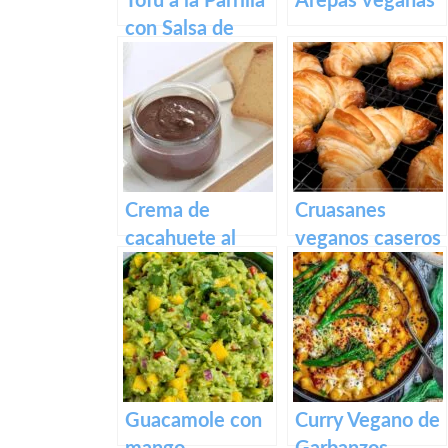
Tofu a la Parrilla
Arepas veganas
con Salsa de
Mango
Crema de
Cruasanes
cacahuete al
veganos caseros
cacao
en freidora de
aire (solo 3
ingredientes)
Guacamole con
Curry Vegano de