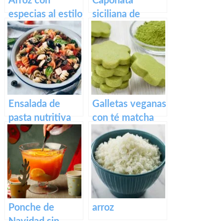
Arroz con
Caponata
especias al estilo
siciliana de
hindú
berenjenas
Ensalada de
Galletas veganas
pasta nutritiva
con té matcha
Ponche de
arroz