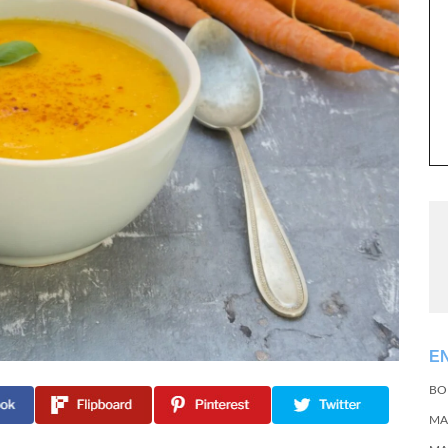
E
BO
MA