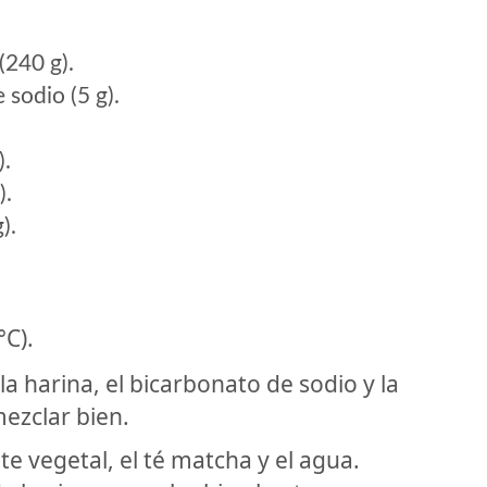
(240 g).
 sodio (5 g).
).
).
).
°C).
a harina, el bicarbonato de sodio y la
ezclar bien.
te vegetal, el té matcha y el agua.