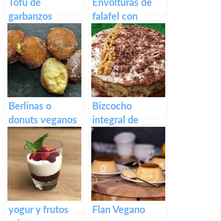
Tofu de
Envolturas de
garbanzos
falafel con
Revuelto para el
ensalada y
desayuno con
tsatsiki vegano
trocitos
ahumados
Berlinas o
Bizcocho
donuts veganos
integral de
rellenos de
zanahoria con
crema pastelera
crema de
anacardos
yogur y frutos
Flan Vegano