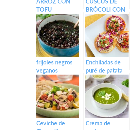
ARROZ CON
CUSCÚS DE
TOFU
BRÓCOLI CON
ENCEBOLLADO
GERMINADOS
Y VERDURAS
frijoles negros
Enchiladas de
veganos
puré de patata
Ceviche de
Crema de