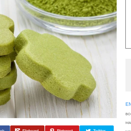
E
BO
MA