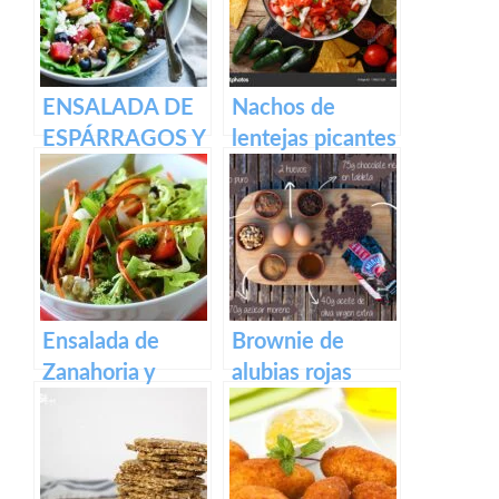
ENSALADA DE
Nachos de
ESPÁRRAGOS Y
lentejas picantes
REQUESÓN
Supremo
Ensalada de
Brownie de
Zanahoria y
alubias rojas
Brócoli con
Aceitunas
Verdes