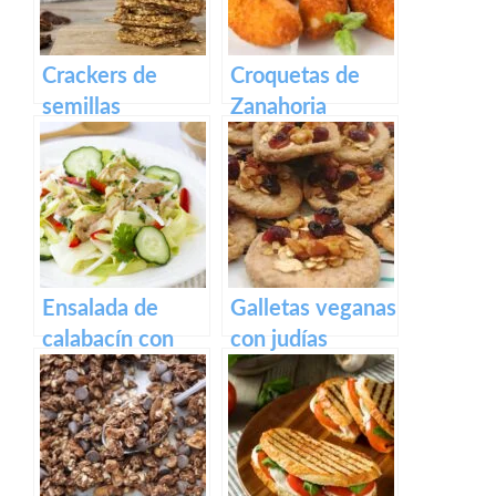
Crackers de
Croquetas de
semillas
Zanahoria
Ensalada de
Galletas veganas
calabacín con
con judías
salsa de
blancas y nueces
cacahuete