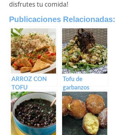
disfrutes tu comida!
Publicaciones Relacionadas:
ARROZ CON
Tofu de
TOFU
garbanzos
ENCEBOLLADO
Revuelto para el
Y VERDURAS
desayuno con
trocitos
ahumados