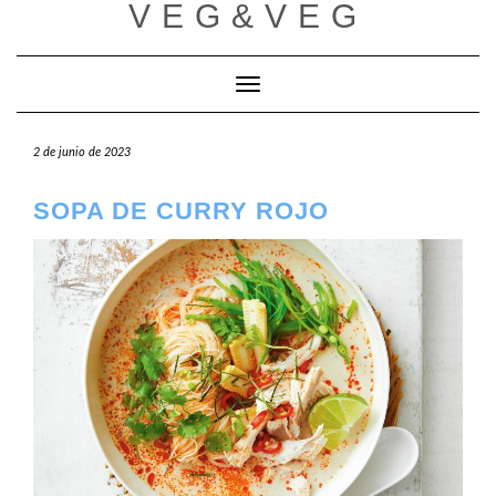
VEG&VEG
Saltar
al
contenido
Cambiar modo de navegación
2 de junio de 2023
SOPA DE CURRY ROJO