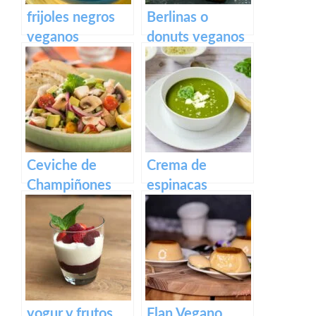
frijoles negros
Berlinas o
veganos
donuts veganos
rellenos de
crema pastelera
Ceviche de
Crema de
Champiñones
espinacas
yogur y frutos
Flan Vegano