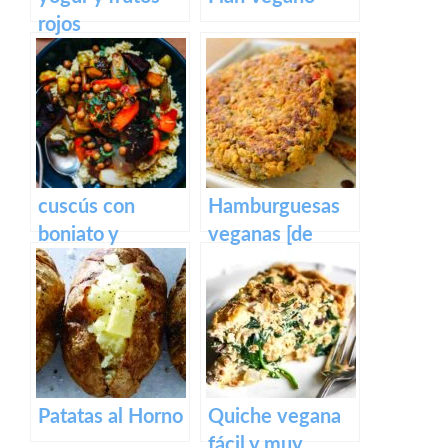
rojos
cuscús con
Hamburguesas
boniato y
veganas [de
tomatitos
quinoa y
horneados
garbanzos]
Patatas al Horno
Quiche vegana
fácil y muy