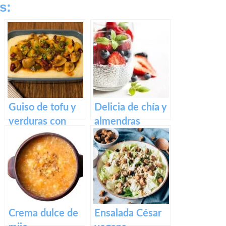
s:
Guiso de tofu y
Delicia de chía y
verduras con
almendras
puré de patata
Crema dulce de
Ensalada César