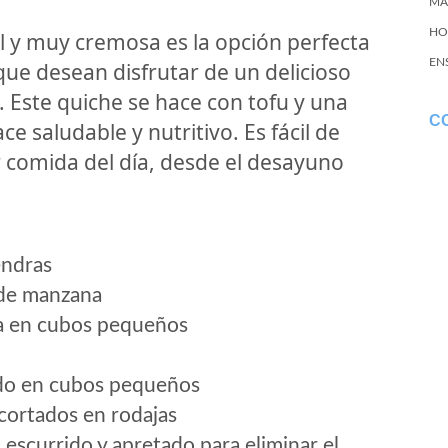
MA
HO
l y muy cremosa es la opción perfecta
EN
ue desean disfrutar de un delicioso
. Este quiche se hace con tofu y una
C
e saludable y nutritivo. Es fácil de
r comida del día, desde el desayuno
endras
 de manzana
da en cubos pequeños
ado en cubos pequeños
cortados en rodajas
 escurrido y apretado para eliminar el