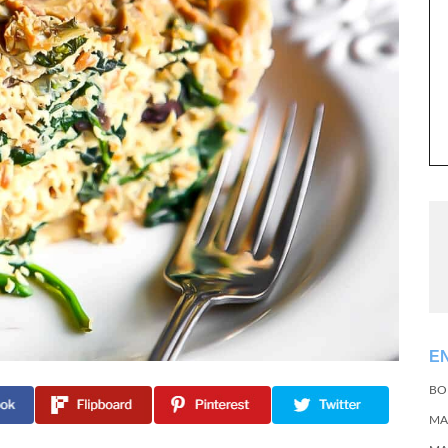
E
BO
MA