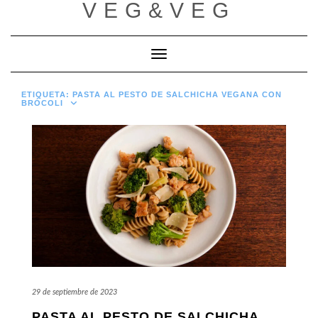
VEG&VEG
Saltar
al
contenido
Cambiar modo de navegación
ETIQUETA:
PASTA AL PESTO DE SALCHICHA VEGANA CON
BRÓCOLI
29 de septiembre de 2023
PASTA AL PESTO DE SALCHICHA