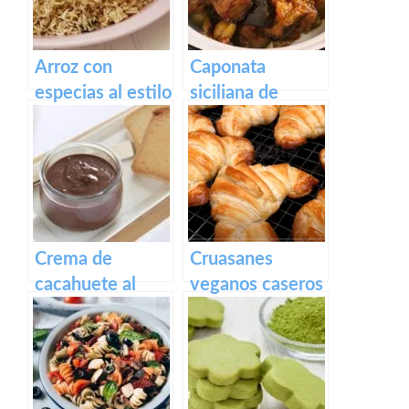
Arroz con
Caponata
especias al estilo
siciliana de
hindú
berenjenas
Crema de
Cruasanes
cacahuete al
veganos caseros
cacao
en freidora de
aire (solo 3
ingredientes)