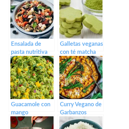
aire (solo 3
ingredientes)
Ensalada de
Galletas veganas
pasta nutritiva
con té matcha
Guacamole con
Curry Vegano de
mango
Garbanzos