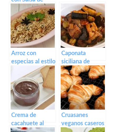
Mango
Arroz con
Caponata
especias al estilo
siciliana de
hindú
berenjenas
Crema de
Cruasanes
cacahuete al
veganos caseros
cacao
en freidora de