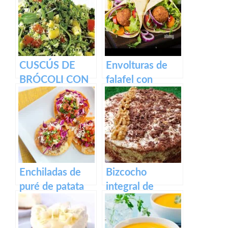
CUSCÚS DE
Envolturas de
BRÓCOLI CON
falafel con
GERMINADOS
ensalada y
tsatsiki vegano
Enchiladas de
Bizcocho
puré de patata
integral de
zanahoria con
crema de