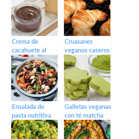
Crema de
Cruasanes
cacahuete al
veganos caseros
cacao
en freidora de
aire (solo 3
ingredientes)
Ensalada de
Galletas veganas
pasta nutritiva
con té matcha