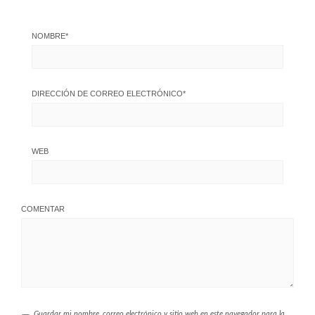
NOMBRE
*
DIRECCIÓN DE CORREO ELECTRÓNICO
*
WEB
COMENTAR
Guardar mi nombre, correo electrónico y sitio web en este navegador para la