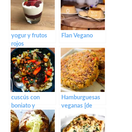
yogur y frutos
Flan Vegano
rojos
cuscús con
Hamburguesas
boniato y
veganas [de
tomatitos
quinoa y
horneados
garbanzos]