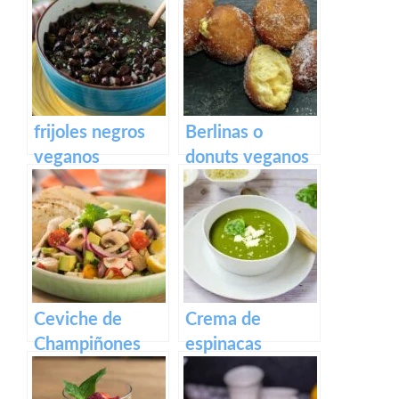
Y VERDURAS
desayuno con
trocitos
ahumados
frijoles negros
Berlinas o
veganos
donuts veganos
rellenos de
crema pastelera
Ceviche de
Crema de
Champiñones
espinacas