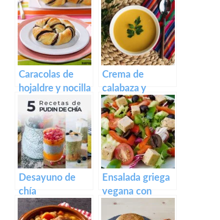
Caracolas de
Crema de
hojaldre y nocilla
calabaza y
casera
zanahoria
Desayuno de
Ensalada griega
chía
vegana con
queso feta
casero vegano