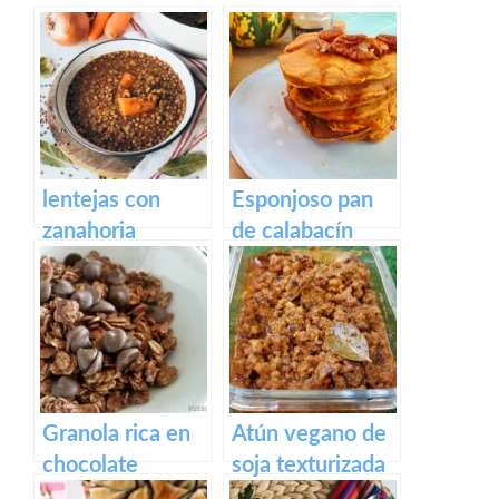
lentejas con
Esponjoso pan
zanahoria
de calabacín
vegetarianas
vegano
Panqueques
Granola rica en
Atún vegano de
chocolate
soja texturizada
en escabeche