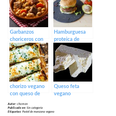
Garbanzos
Hamburguesa
choriceros con
proteica de
pan tostado
alubias y soja
texturizada
chorizo vegano
Queso feta
con queso de
vegano
patata
Autor:
chomon
Publicado en:
Sin categoría
Etiquetas:
Pastel de manzana vegano