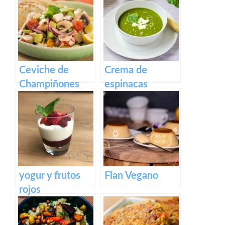
crema pastelera
Ceviche de
Crema de
Champiñones
espinacas
yogur y frutos
Flan Vegano
rojos