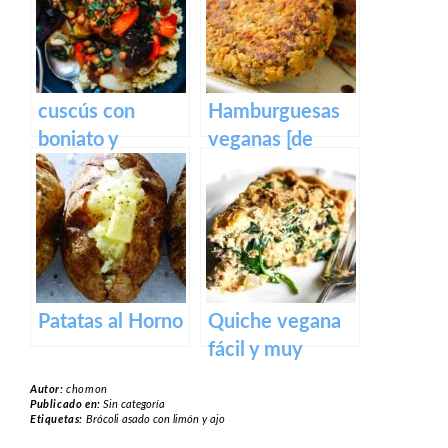
cuscús con
Hamburguesas
boniato y
veganas [de
tomatitos
quinoa y
horneados
garbanzos]
Patatas al Horno
Quiche vegana
fácil y muy
cremosa
Autor:
chomon
Publicado en:
Sin categoría
Etiquetas:
Brócoli asado con limón y ajo