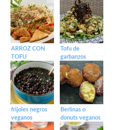
ARROZ CON
Tofu de
TOFU
garbanzos
ENCEBOLLADO
Revuelto para el
Y VERDURAS
desayuno con
trocitos
ahumados
frijoles negros
Berlinas o
veganos
donuts veganos
rellenos de