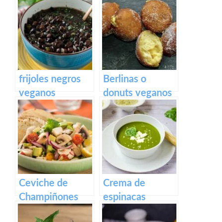
ENCEBOLLADO
Revuelto para el
Y VERDURAS
desayuno con
trocitos
ahumados
frijoles negros
Berlinas o
veganos
donuts veganos
rellenos de
crema pastelera
Ceviche de
Crema de
Champiñones
espinacas