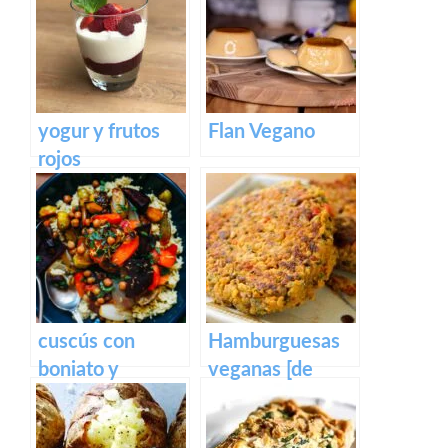
yogur y frutos
Flan Vegano
rojos
cuscús con
Hamburguesas
boniato y
veganas [de
tomatitos
quinoa y
horneados
garbanzos]