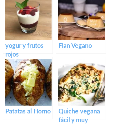
crema pastelera
yogur y frutos
Flan Vegano
rojos
Patatas al Horno
Quiche vegana
fácil y muy
cremosa