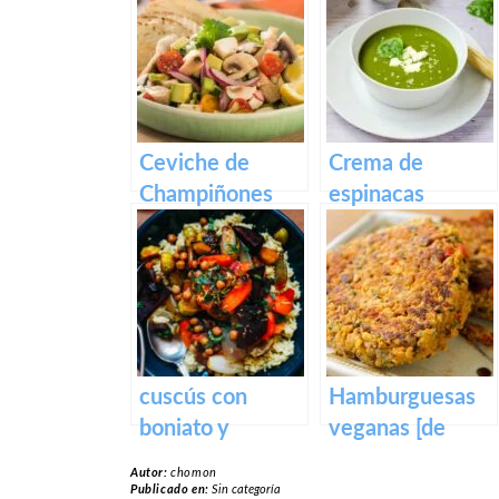
Y VERDURAS
desayuno con
trocitos
ahumados
Ceviche de
Crema de
Champiñones
espinacas
cuscús con
Hamburguesas
boniato y
veganas [de
tomatitos
quinoa y
Autor:
chomon
horneados
garbanzos]
Publicado en:
Sin categoría