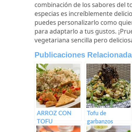
combinación de los sabores del tom
especias es increíblemente delicio
puedes personalizarlo como quie
para adaptarlo a tus gustos. ¡Pr
vegetariana sencilla pero delicios
Publicaciones Relacionada
ARROZ CON
Tofu de
TOFU
garbanzos
ENCEBOLLADO
Revuelto para el