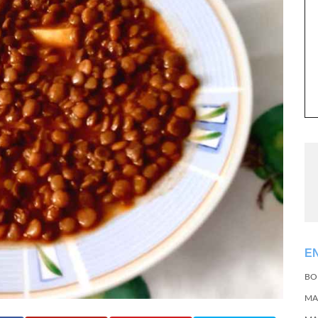
E
BO
MA