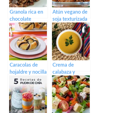
Granola rica en
Atún vegano de
chocolate
soja texturizada
en escabeche
Caracolas de
Crema de
hojaldre y nocilla
calabaza y
casera
zanahoria