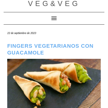
VEG&VEG
Saltar
al
contenido
Cambiar modo de navegación
22 de septiembre de 2023
FINGERS VEGETARIANOS CON
GUACAMOLE