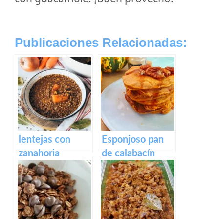
Publicaciones Relacionadas:
lentejas con
Esponjoso pan
zanahoria
de calabacín
vegetarianas
vegano
Panqueques