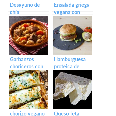
Desayuno de
Ensalada griega
chía
vegana con
queso feta
casero vegano
Garbanzos
Hamburguesa
choriceros con
proteica de
pan tostado
alubias y soja
texturizada
chorizo vegano
Queso feta