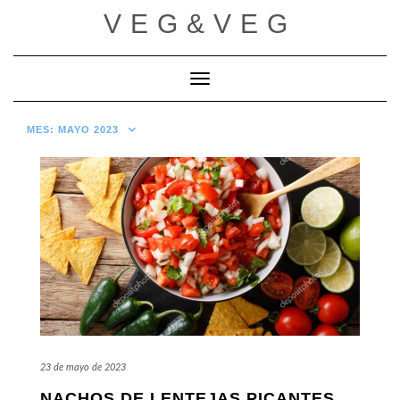
Saltar
VEG&VEG
al
contenido
Cambiar modo de navegación
MES:
MAYO 2023
23 de mayo de 2023
NACHOS DE LENTEJAS PICANTES