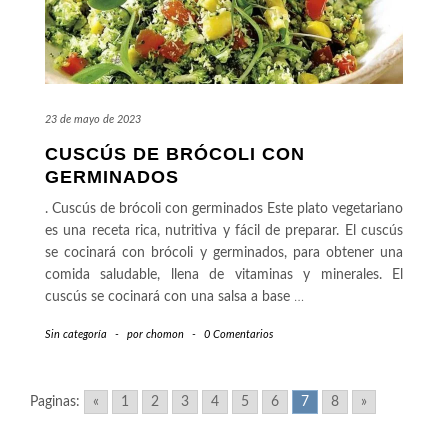
23 de mayo de 2023
CUSCÚS DE BRÓCOLI CON
GERMINADOS
. Cuscús de brócoli con germinados Este plato vegetariano
es una receta rica, nutritiva y fácil de preparar. El cuscús
se cocinará con brócoli y germinados, para obtener una
comida saludable, llena de vitaminas y minerales. El
cuscús se cocinará con una salsa a base
…
Sin categoría
-
por
chomon
-
0 Comentarios
Paginas:
«
1
2
3
4
5
6
7
8
»