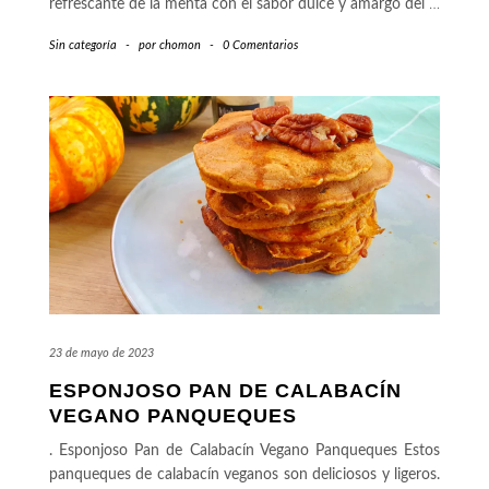
refrescante de la menta con el sabor dulce y amargo del
…
Sin categoría
-
por
chomon
-
0 Comentarios
23 de mayo de 2023
ESPONJOSO PAN DE CALABACÍN
VEGANO PANQUEQUES
. Esponjoso Pan de Calabacín Vegano Panqueques Estos
panqueques de calabacín veganos son deliciosos y ligeros.