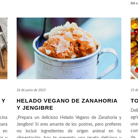
Sin c
26 de junio de 2023
25 d
 Y
HELADO VEGANO DE ZANAHORIA
TO
Y JENGIBRE
Del
agr
cina
¡Prepara un delicioso Helado Vegano de Zanahoria y
una
para
Jengibre! Si eres amante de los postres, pero prefieres
com
a en
no incluir ingredientes de origen animal en tu
de 