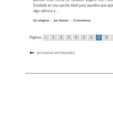
plantas. Esta receta de Goulash Vegano con Fide
Ensalada es una opción ideal para aquellos que qui
algo sabroso y
…
Sin categoría
-
por
chomon
-
0 Comentarios
Paginas:
«
1
2
3
4
5
6
7
8
ENTRADAS ANTERIORES