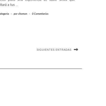
itará a tus
…
ategoría
-
por
chomon
-
0 Comentarios
SIGUIENTES ENTRADAS