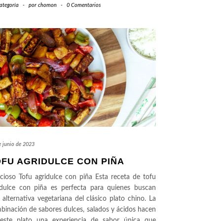
ategoría
-
por
chomon
-
0 Comentarios
e junio de 2023
FU AGRIDULCE CON PIÑA
icioso Tofu agridulce con piña Esta receta de tofu
idulce con piña es perfecta para quienes buscan
 alternativa vegetariana del clásico plato chino. La
binación de sabores dulces, salados y ácidos hacen
este plato una experiencia de sabor única que