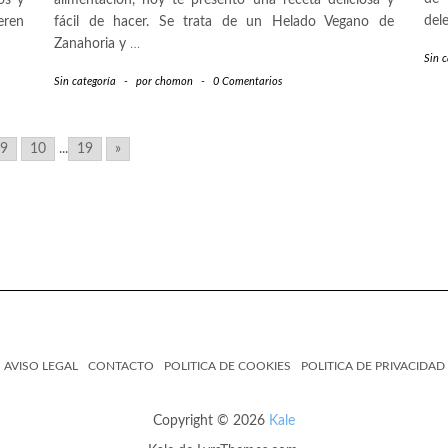
os y
alimentación, hoy te presento una receta deliciosa y
dele
eren
fácil de hacer. Se trata de un Helado Vegano de
Zanahoria y
…
Sin c
Sin categoría
-
por
chomon
-
0 Comentarios
9
10
...
19
»
AVISO LEGAL
CONTACTO
POLITICA DE COOKIES
POLITICA DE PRIVACIDAD
Copyright © 2026
Kale