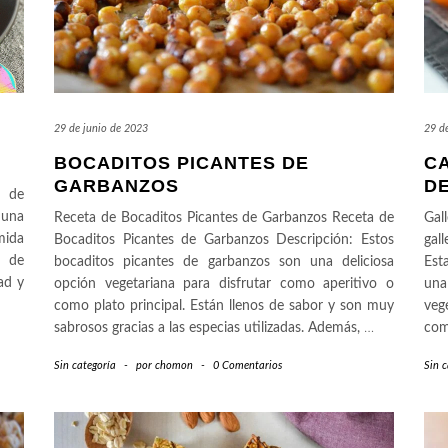
29 de junio de 2023
29 d
BOCADITOS PICANTES DE
C
GARBANZOS
D
a de
 una
Receta de Bocaditos Picantes de Garbanzos Receta de
Gal
mida
Bocaditos Picantes de Garbanzos Descripción: Estos
gal
l de
bocaditos picantes de garbanzos son una deliciosa
Est
ad y
opción vegetariana para disfrutar como aperitivo o
una
como plato principal. Están llenos de sabor y son muy
veg
sabrosos gracias a las especias utilizadas. Además,
…
com
Sin categoría
-
por
chomon
-
0 Comentarios
Sin c