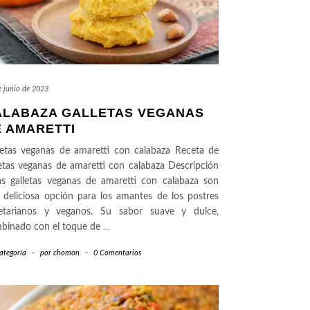
e junio de 2023
ALABAZA GALLETAS VEGANAS
E AMARETTI
letas veganas de amaretti con calabaza Receta de
letas veganas de amaretti con calabaza Descripción
as galletas veganas de amaretti con calabaza son
 deliciosa opción para los amantes de los postres
etarianos y veganos. Su sabor suave y dulce,
binado con el toque de
…
ategoría
-
por
chomon
-
0 Comentarios