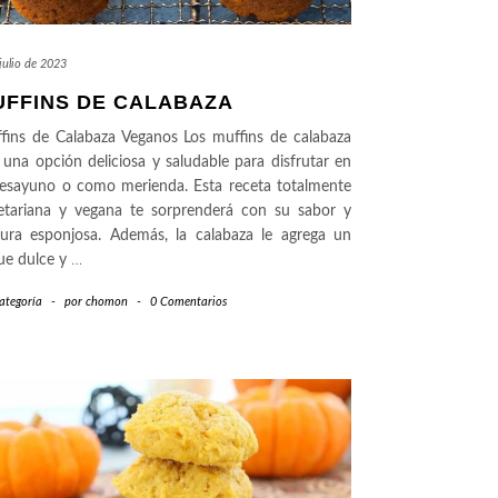
julio de 2023
UFFINS DE CALABAZA
fins de Calabaza Veganos Los muffins de calabaza
 una opción deliciosa y saludable para disfrutar en
desayuno o como merienda. Esta receta totalmente
etariana y vegana te sorprenderá con su sabor y
tura esponjosa. Además, la calabaza le agrega un
ue dulce y
…
ategoría
-
por
chomon
-
0 Comentarios