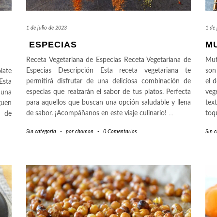
1 de julio de 2023
1 de 
ESPECIAS
M
Receta Vegetariana de Especias Receta Vegetariana de
Muf
Especias Descripción Esta receta vegetariana te
son
late
permitirá disfrutar de una deliciosa combinación de
el 
Esta
especias que realzarán el sabor de tus platos. Perfecta
veg
 una
para aquellos que buscan una opción saludable y llena
tex
guen
de sabor. ¡Acompáñanos en este viaje culinario!
…
toq
n de
Sin categoría
-
por
chomon
-
0 Comentarios
Sin c