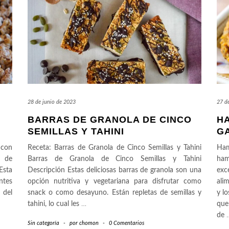
28 de junio de 2023
27 d
BARRAS DE GRANOLA DE CINCO
H
SEMILLAS Y TAHINI
G
 con
Receta: Barras de Granola de Cinco Semillas y Tahini
Ha
s de
Barras de Granola de Cinco Semillas y Tahini
ha
Esta
Descripción Estas deliciosas barras de granola son una
exc
ntes
opción nutritiva y vegetariana para disfrutar como
ali
 del
snack o como desayuno. Están repletas de semillas y
y l
tahini, lo cual les
…
que
de
Sin categoría
-
por
chomon
-
0 Comentarios