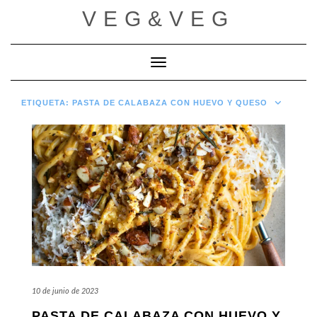
Saltar
VEG&VEG
al
contenido
Cambiar modo de navegación
ETIQUETA:
PASTA DE CALABAZA CON HUEVO Y QUESO
10 de junio de 2023
PASTA DE CALABAZA CON HUEVO Y