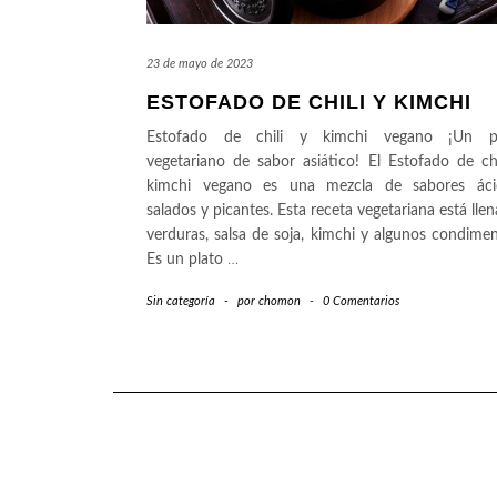
23 de mayo de 2023
ESTOFADO DE CHILI Y KIMCHI
Estofado de chili y kimchi vegano ¡Un p
vegetariano de sabor asiático! El Estofado de chi
kimchi vegano es una mezcla de sabores áci
salados y picantes. Esta receta vegetariana está lle
verduras, salsa de soja, kimchi y algunos condimen
Es un plato
…
Sin categoría
-
por
chomon
-
0 Comentarios