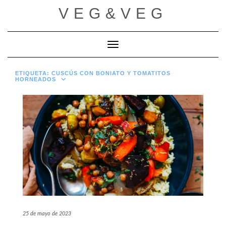
Saltar
VEG&VEG
al
contenido
Cambiar modo de navegación
ETIQUETA:
CUSCÚS CON BONIATO Y TOMATITOS
HORNEADOS
25 de mayo de 2023