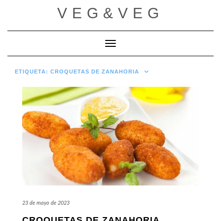
Saltar
VEG&VEG
al
contenido
Cambiar modo de navegación
ETIQUETA:
CROQUETAS DE ZANAHORIA
23 de mayo de 2023
CROQUETAS DE ZANAHORIA