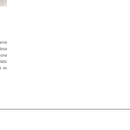
arne
iosa
 una
lato
a es