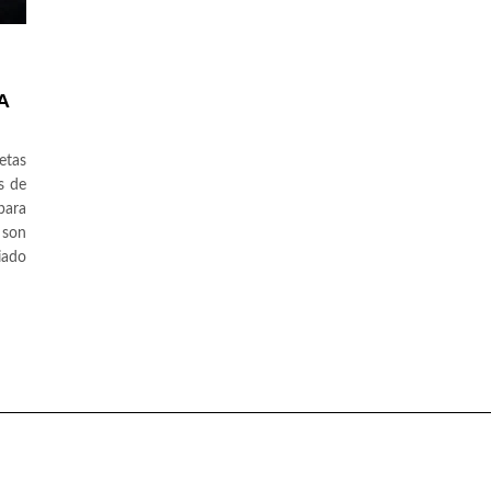
A
etas
s de
para
 son
iado