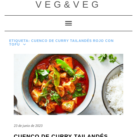
VEG&VEG
Saltar
al
contenido
Cambiar modo de navegación
ETIQUETA:
CUENCO DE CURRY TAILANDÉS ROJO CON
TOFU
23 de junio de 2023
CUENCO DE CURRY TAILANDÉS